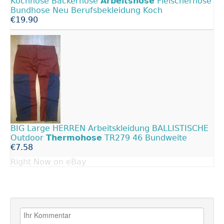
Kochhose Bäckerhose
Arbeitshose
Fleischerhose
Bundhose Neu Berufsbekleidung Koch
€19.90
BIG Large HERREN Arbeitskleidung BALLISTISCHE
Outdoor
Thermohose
TR279 46 Bundweite
€7.58
Right Now on eBay