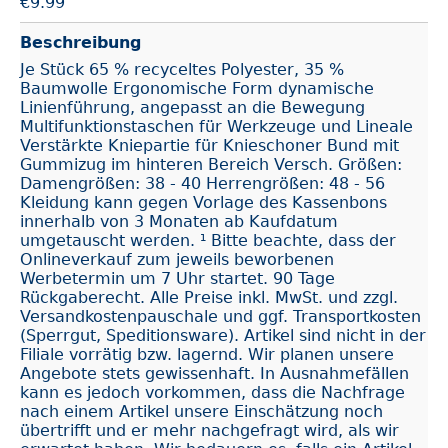
€
9.99
Beschreibung
Je Stück 65 % recyceltes Polyester, 35 %
Baumwolle Ergonomische Form dynamische
Linienführung, angepasst an die Bewegung
Multifunktionstaschen für Werkzeuge und Lineale
Verstärkte Kniepartie für Knieschoner Bund mit
Gummizug im hinteren Bereich Versch. Größen:
Damengrößen: 38 - 40 Herrengrößen: 48 - 56
Kleidung kann gegen Vorlage des Kassenbons
innerhalb von 3 Monaten ab Kaufdatum
umgetauscht werden. ¹ Bitte beachte, dass der
Onlineverkauf zum jeweils beworbenen
Werbetermin um 7 Uhr startet. 90 Tage
Rückgaberecht. Alle Preise inkl. MwSt. und zzgl.
Versandkostenpauschale und ggf. Transportkosten
(Sperrgut, Speditionsware). Artikel sind nicht in der
Filiale vorrätig bzw. lagernd. Wir planen unsere
Angebote stets gewissenhaft. In Ausnahmefällen
kann es jedoch vorkommen, dass die Nachfrage
nach einem Artikel unsere Einschätzung noch
übertrifft und er mehr nachgefragt wird, als wir