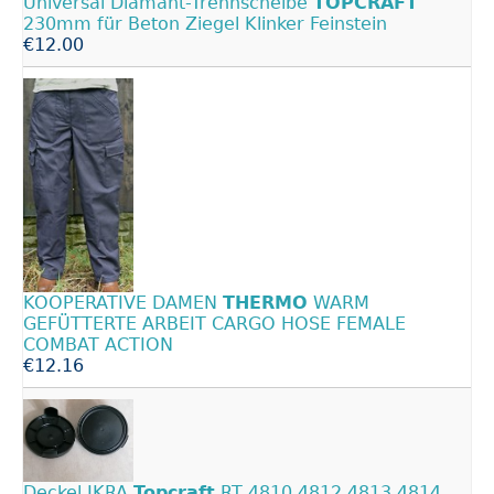
Universal Diamant-Trennscheibe
TOPCRAFT
230mm für Beton Ziegel Klinker Feinstein
€12.00
KOOPERATIVE DAMEN
THERMO
WARM
GEFÜTTERTE ARBEIT CARGO HOSE FEMALE
COMBAT ACTION
€12.16
Deckel IKRA
Topcraft
RT 4810 4812 4813 4814