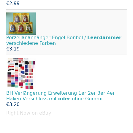
€2.99
Porzellananhänger Engel Bonbel /
Leerdammer
verschiedene Farben
€3.19
BH Verlängerung Erweiterung 1er 2er 3er 4er
Haken Verschluss mit
oder
ohne Gummi
€3.20
Right Now on eBay