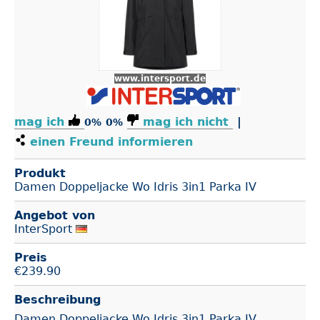
www.intersport.de
mag ich
mag ich nicht
|
0%
0%
einen Freund informieren
Produkt
Damen Doppeljacke Wo Idris 3in1 Parka IV
Angebot von
InterSport
Preis
€
239.90
Beschreibung
Damen Doppeljacke Wo Idris 3in1 Parka IV