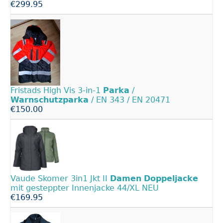
€299.95
Fristads High Vis 3-in-1
Parka
/
Warnschutzparka
/ EN 343 / EN 20471
€150.00
Vaude Skomer 3in1 Jkt II
Damen
Doppeljacke
mit gesteppter Innenjacke 44/XL NEU
€169.95