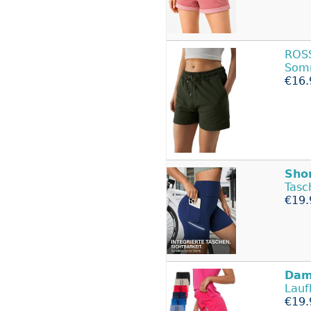
ROS
Som
€16.
Sho
Tas
€19.
Dam
Lauf
€19.