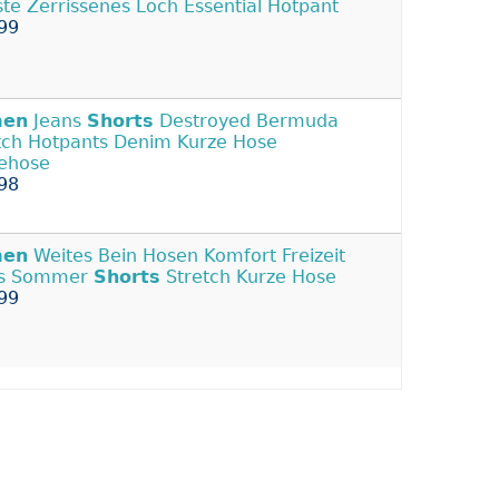
te Zerrissenes Loch Essential Hotpant
99
en
Jeans
Shorts
Destroyed Bermuda
tch Hotpants Denim Kurze Hose
ehose
98
en
Weites Bein Hosen Komfort Freizeit
ts Sommer
Shorts
Stretch Kurze Hose
99