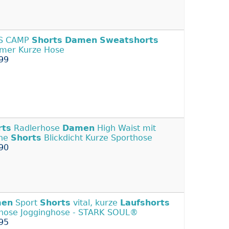
S CAMP
Shorts
Damen
Sweatshorts
mer Kurze Hose
99
rts
Radlerhose
Damen
High Waist mit
che
Shorts
Blickdicht Kurze Sporthose
90
en
Sport
Shorts
vital, kurze
Laufshorts
hose Jogginghose - STARK SOUL®
95