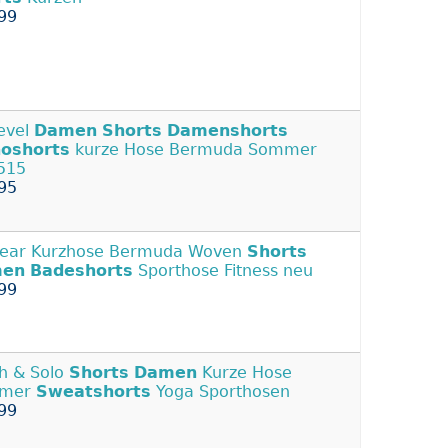
99
evel
Damen
Shorts
Damenshorts
noshorts
kurze Hose Bermuda Sommer
515
95
ear Kurzhose Bermuda Woven
Shorts
en
Badeshorts
Sporthose Fitness neu
99
h & Solo
Shorts
Damen
Kurze Hose
mer
Sweatshorts
Yoga Sporthosen
99