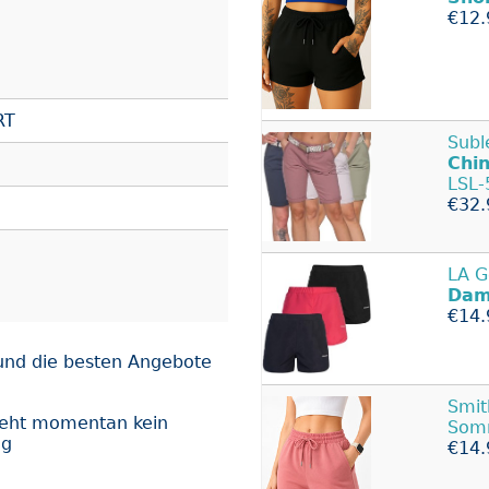
€12.
RT
Subl
Chi
LSL-
€32.
LA G
Dam
€14.
und die besten Angebote
Smit
teht momentan kein
Som
ng
€14.