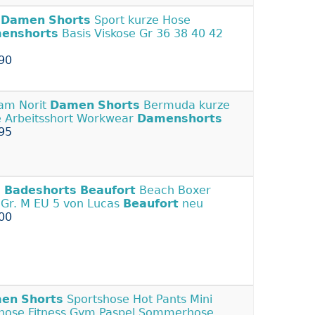
y
Damen
Shorts
Sport kurze Hose
enshorts
Basis Viskose Gr 36 38 40 42
90
am Norit
Damen
Shorts
Bermuda kurze
 Arbeitsshort Workwear
Damenshorts
95
M
Badeshorts
Beaufort
Beach Boxer
 Gr. M EU 5 von Lucas
Beaufort
neu
00
en
Shorts
Sportshose Hot Pants Mini
hose Fitness Gym Paspel Sommerhose