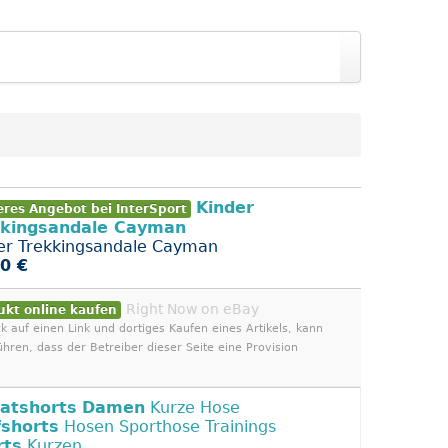
Kinder
eres Angebot bei InterSport
kkingsandale Cayman
er Trekkingsandale Cayman
0 €
Right Now on eBay
ukt online kaufen
ck auf einen Link und dortiges Kaufen eines Artikels, kann
ühren, dass der Betreiber dieser Seite eine Provision
atshorts
Damen
Kurze Hose
fshorts
Hosen Sporthose Trainings
rts
Kurzen