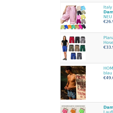
Ital
Dam
NEU
€26.
Plan
Hose
€33.
HO
blau
€49.
Dam
Lauf