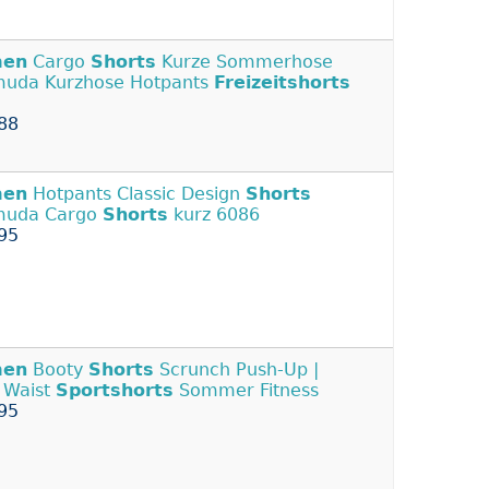
en
Cargo
Shorts
Kurze Sommerhose
uda Kurzhose Hotpants
Freizeitshorts
88
en
Hotpants Classic Design
Shorts
muda Cargo
Shorts
kurz 6086
95
en
Booty
Shorts
Scrunch Push-Up |
 Waist
Sportshorts
Sommer Fitness
95