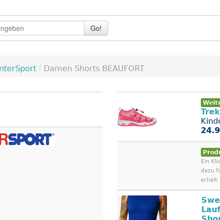
Go!
/
InterSport
Damen Shorts BEAUFORT
Weit
Tre
Kind
24.9
Prod
Ein Kli
dazu f
erhält.
Swe
Lau
Sho