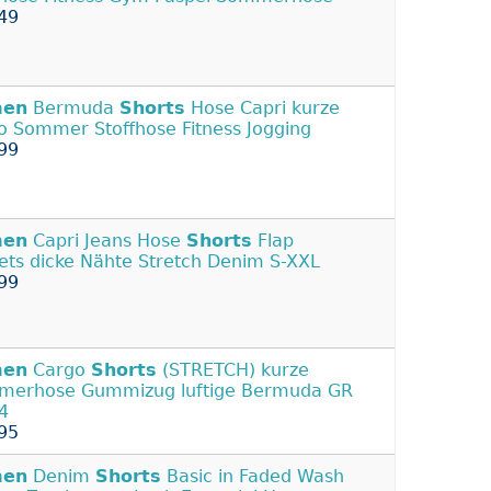
49
en
Bermuda
Shorts
Hose Capri kurze
o Sommer Stoffhose Fitness Jogging
99
en
Capri Jeans Hose
Shorts
Flap
ets dicke Nähte Stretch Denim S-XXL
99
en
Cargo
Shorts
(STRETCH) kurze
erhose Gummizug luftige Bermuda GR
4
95
en
Denim
Shorts
Basic in Faded Wash