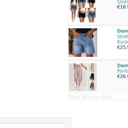
Quas
€18.
Dam
Stre
Kurz
€25.
Dam
Pan
€26.
Right Now on eBay