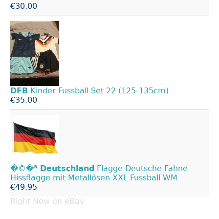
€30.00
DFB
Kinder Fussball Set 22 (125-135cm)
€35.00
�©�ª
Deutschland
Flagge Deutsche Fahne
Hissflagge mit Metallösen XXL Fussball WM
€49.95
Right Now on eBay