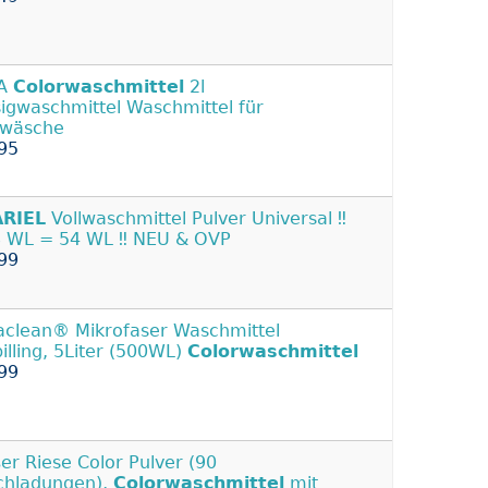
A
Colorwaschmittel
2l
sigwaschmittel Waschmittel für
twäsche
95
ARIEL
Vollwaschmittel Pulver Universal ‼️
8 WL = 54 WL ‼️ NEU & OVP
99
aclean® Mikrofaser Waschmittel
pilling, 5Liter (500WL)
Colorwaschmittel
99
er Riese Color Pulver (90
hladungen),
Colorwaschmittel
mit