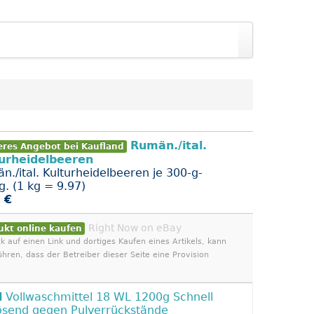
Rumän./ital.
eres Angebot bei Kaufland
urheidelbeeren
n./ital. Kulturheidelbeeren je 300-g-
g. (1 kg = 9.97)
 €
Right Now on eBay
ukt online kaufen
ck auf einen Link und dortiges Kaufen eines Artikels, kann
ühren, dass der Betreiber dieser Seite eine Provision
l
Vollwaschmittel 18 WL 1200g Schnell
ösend gegen Pulverrückstände