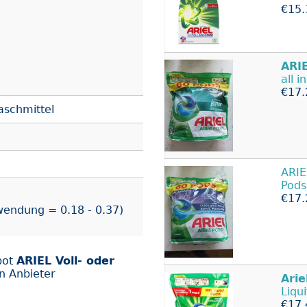
€15.
ARI
all 
€17.
aschmittel
ARI
Pods
€17.
wendung = 0.18 - 0.37)
bot
ARIEL Voll- oder
n Anbieter
Arie
Liqu
€17.