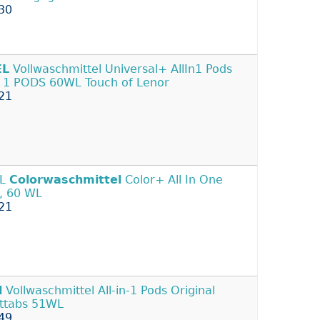
30
EL
Vollwaschmittel Universal+ AllIn1 Pods
in 1 PODS 60WL Touch of Lenor
21
EL
Colorwaschmittel
Color+ All In One
, 60 WL
21
l
Vollwaschmittel All-in-1 Pods Original
ittabs 51WL
49