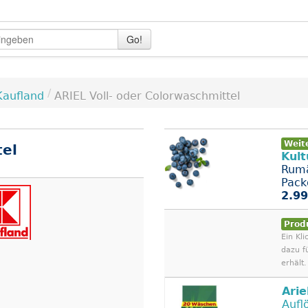
Go!
/
Kaufland
ARIEL Voll- oder Colorwaschmittel
Weit
tel
Kult
Rumä
Pack
2.99
Prod
Ein Kli
dazu f
erhält.
Arie
Aufl