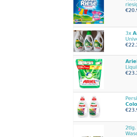
riesi
€20.
3x
A
Univ
€22.
Arie
Liqu
€23.
Pers
Col
€23.
2tlg
Wasc