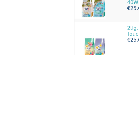
40W
€25.
2tlg
Touc
€25.
Klar
Eime
€29.
5x D
Caps
€29.
HAK