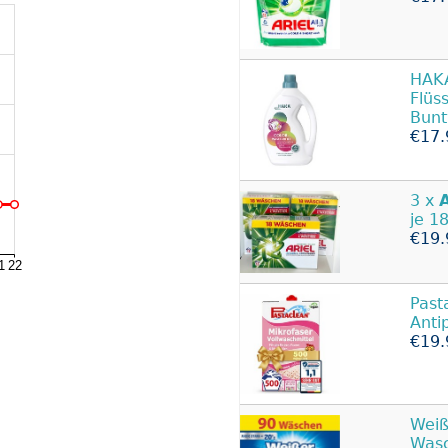
HAK
Flüs
Bun
€17.
3 x
je 1
€19.
Past
Anti
€19.
Weiß
Wasc