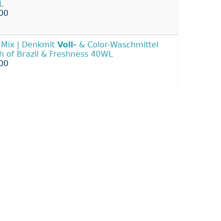
L
00
. Mix | Denkmit
Voll-
& Color-Waschmittel
h of Brazil & Freshness 40WL
00
 Compact
Colorwaschmittel
4,75 kg
r Waschpulver für Allergiker ohne Duft
90
enk mit
Colorwaschmittel
3in1 Aktiv
 5x22 Stück Waschmittel
99
A
Colorwaschmittel
3kg Pulver