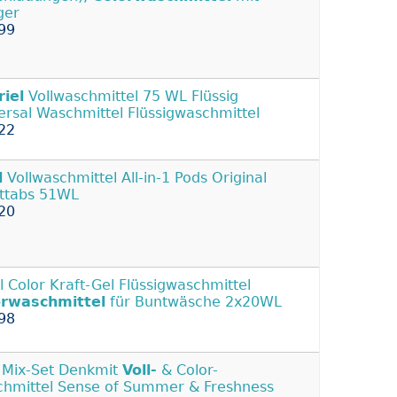
ger
99
riel
Vollwaschmittel 75 WL Flüssig
ersal Waschmittel Flüssigwaschmittel
22
l
Vollwaschmittel All-in-1 Pods Original
ittabs 51WL
20
il Color Kraft-Gel Flüssigwaschmittel
orwaschmittel
für Buntwäsche 2x20WL
98
. Mix-Set Denkmit
Voll-
& Color-
hmittel Sense of Summer & Freshness