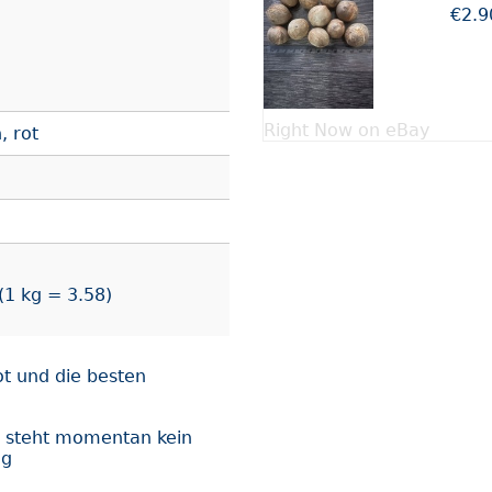
€2.9
Right Now on eBay
, rot
 (1 kg = 3.58)
rot und die besten
ot steht momentan kein
ng