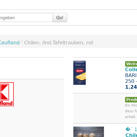
Go!
/
Kaufland
Chilen. /ind.Tafeltrauben, rot
Weit
Coll
BARI
250 
1.24
Prod
Ein Kli
dazu f
erhält.
�´ 1
Chil