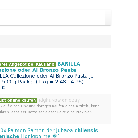
BARILLA
eres Angebot bei Kaufland
ezione oder Al Bronzo Pasta
LLA Collezione oder Al Bronzo Pasta je
- 500-g-Packg. (1 kg = 2.48 - 4.96)
 €
Right Now on eBay
ukt online kaufen
ck auf einen Link und dortiges Kaufen eines Artikels, kann
ühren, dass der Betreiber dieser Seite eine Provision
0x Palmen Samen der Jubaea
chilensis
–
enische
Honigpalme �´