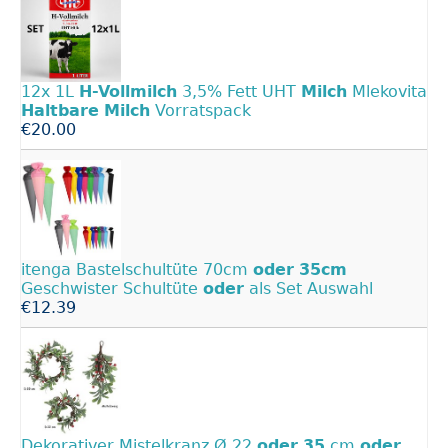
12x 1L
H-Vollmilch
3,5% Fett UHT
Milch
Mlekovita
Haltbare
Milch
Vorratspack
€20.00
itenga Bastelschultüte 70cm
oder
35cm
Geschwister Schultüte
oder
als Set Auswahl
€12.39
Dekorativer Mistelkranz Ø 22
oder
35
cm
oder