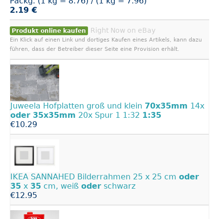
Packg. (1 kg = 8.76) / (1 kg = 7.96)
2.19 €
Right Now on eBay
Produkt online kaufen
Ein Klick auf einen Link und dortiges Kaufen eines Artikels, kann dazu
führen, dass der Betreiber dieser Seite eine Provision erhält.
Juweela Hofplatten groß und klein
70x35mm
14x
oder
35x35mm
20x Spur 1 1:32
1:35
€10.29
IKEA SANNAHED Bilderrahmen 25 x 25 cm
oder
35
x
35
cm, weiß
oder
schwarz
€12.95