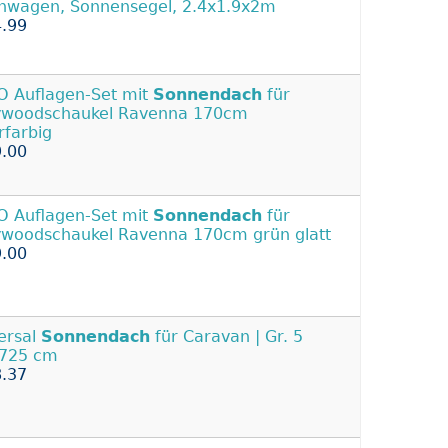
wagen, Sonnensegel, 2.4x1.9x2m
.99
O Auflagen-Set mit
Sonnendach
für
ywoodschaukel Ravenna 170cm
farbig
.00
O Auflagen-Set mit
Sonnendach
für
ywoodschaukel Ravenna 170cm grün glatt
.00
ersal
Sonnendach
für Caravan | Gr. 5
-725 cm
.37