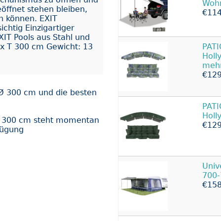
Wohn
öffnet stehen bleiben,
€114
en können. EXIT
chtig Einzigartiger
IT Pools aus Stahl und
x T 300 cm Gewicht: 13
PATI
Holl
mehr
€129
 Ø 300 cm und die besten
PATI
Holl
Ø 300 cm steht momentan
€129
fügung
Univ
700
€158