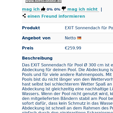
www.netto-online.de
mag ich
mag ich nicht
|
0%
0%
einen Freund informieren
Produkt
EXIT Sonnendach für P
Angebot von
Netto
Preis
€
259.99
Beschreibung
Das EXIT Sonnendach für Pool Ø 300 cm ist e
Abdeckung für deinen Pool. Die Abdeckung is
Pools und für viele andere Rahmenpools. Mit
Pools bist du nicht länger von den Wettervo
hast selbst bei schlechterem Wetter Spaß an
Abdeckung ist gleichzeitig eine nachhaltig
Wassers. Wenn der Pool nicht genutzt wird, 
den mitgelieferten Bändern stabil am Pool be
sofort dafür, dass kein Schmutz in das Wass
Abdeckung ist schnell an dem Rahmen des Po
einfach durch den einzigartigen Scharnierm