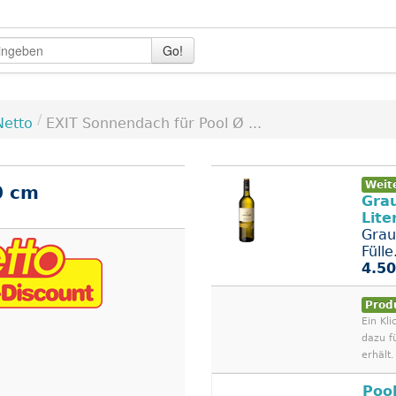
Go!
/
Netto
EXIT Sonnendach für Pool Ø ...
Weit
0 cm
Gra
Lite
Grau
Fülle
4.50
Prod
Ein Kli
dazu f
erhält.
Pool