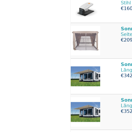
Stih
€160
Son
Seit
€209
Son
Läng
€342
Son
Läng
€352