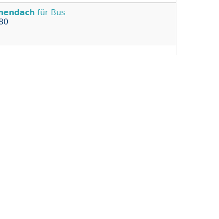
nendach
für Bus
80