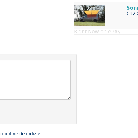
Son
€92.
Right Now on eBay
online.de indiziert.