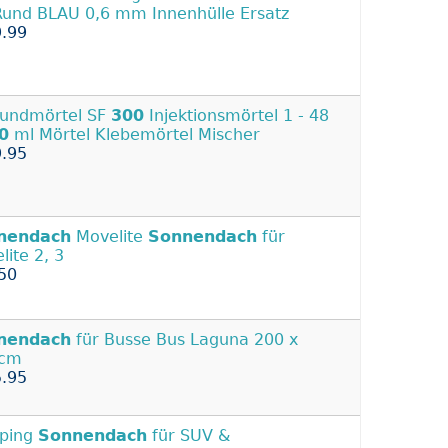
und BLAU 0,6 mm Innenhülle Ersatz
.99
undmörtel SF
300
Injektionsmörtel 1 - 48
0
ml Mörtel Klebemörtel Mischer
.95
nendach
Movelite
Sonnendach
für
lite 2, 3
50
nendach
für Busse Bus Laguna 200 x
 cm
.95
ping
Sonnendach
für SUV &