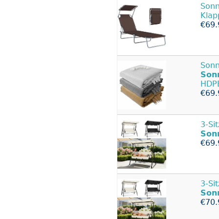
Sonn
Klap
€69.
Sonn
Son
HDP
€69.
3-Si
Son
€69.
3-Si
Son
€70.