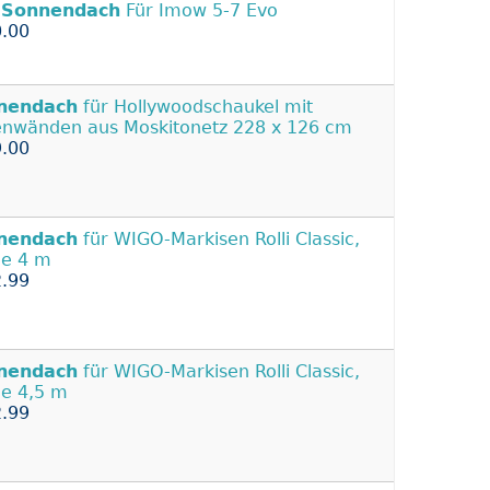
l
Sonnendach
Für Imow 5-7 Evo
.00
nendach
für Hollywoodschaukel mit
enwänden aus Moskitonetz 228 x 126 cm
.00
nendach
für WIGO-Markisen Rolli Classic,
e 4 m
.99
nendach
für WIGO-Markisen Rolli Classic,
e 4,5 m
.99