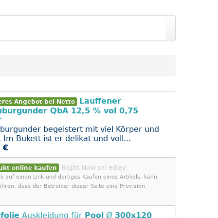
Lauffener
eres Angebot bei Netto
uburgunder QbA 12,5 % vol 0,75
r
burgunder begeistert mit viel Körper und
. Im Bukett ist er delikat und voll...
 €
Right Now on eBay
ukt online kaufen
ck auf einen Link und dortiges Kaufen eines Artikels, kann
ühren, dass der Betreiber dieser Seite eine Provision
folie
Auskleidung für
Pool
Ø
300x120