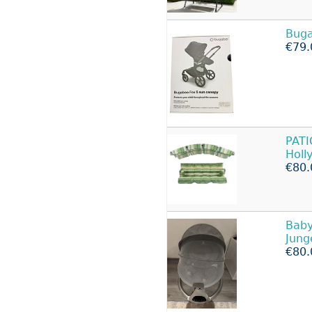
Bug
€79.
PATI
Holl
€80.
Baby
Jung
€80.