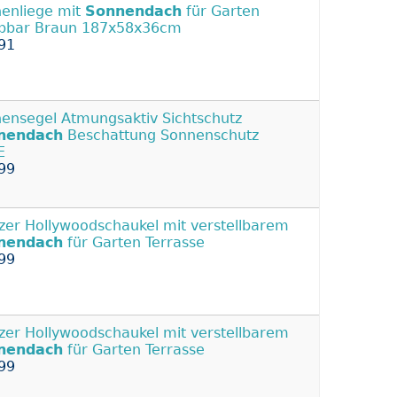
enliege mit
Sonnendach
für Garten
pbar Braun 187x58x36cm
91
ensegel Atmungsaktiv Sichtschutz
nendach
Beschattung Sonnenschutz
E
99
tzer Hollywoodschaukel mit verstellbarem
nendach
für Garten Terrasse
99
tzer Hollywoodschaukel mit verstellbarem
nendach
für Garten Terrasse
99