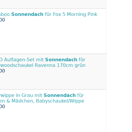
aboo
Sonnendach
für Fox 5 Morning Pink
00
O Auflagen-Set mit
Sonnendach
für
ywoodschaukel Ravenna 170cm grün
00
wippe in Grau mit
Sonnendach
für
en & Mädchen, Babyschaukel/Wippe
00