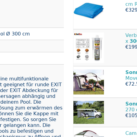
cm R
€329
ool Ø 300 cm
Verb
x
30
€199
Son
Move
ine multifunktionale
€72.
t geeignet für runde EXIT
 der EXIT Abdeckung für
rhersagen abhängig und
 deinem Pool. Die
Son
e Lösung zum erwärmen des
270
können Sie die Kappe mit
€105
festigen. So sorgen Sie
er gelangen kann. Die
ols zu befestigen und
Cam
echanismus zu öffnen und