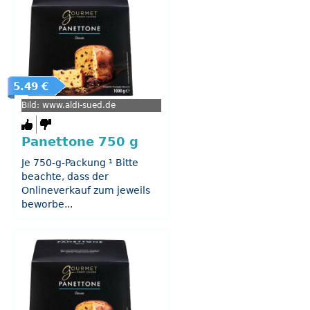
5.49 €
Bild: www.aldi-sued.de
Panettone 750 g
Je 750-g-Packung ¹ Bitte
beachte, dass der
Onlineverkauf zum jeweils
beworbe...