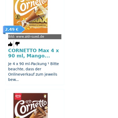
2.49 €
Bild: www.aldi-sued.de
CORNETTO Max 4 x
90 ml, Mango...
Je 4 x 90 ml-Packung ¹ Bitte
beachte, dass der
Onlineverkauf zum jeweils
bew...