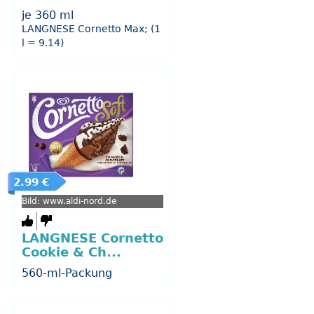
je 360 ml
LANGNESE Cornetto Max; (1
l = 9.14)
2.99 €
Bild: www.aldi-nord.de
LANGNESE Cornetto
Cookie & Ch...
560-ml-Packung