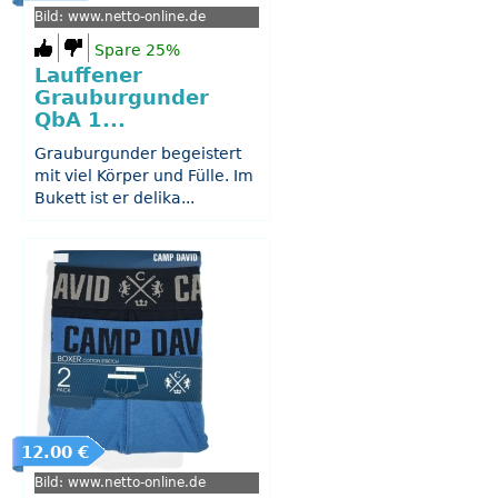
Bild: www.netto-online.de
Spare 25%
Lauffener
Grauburgunder
QbA 1...
Grauburgunder begeistert
mit viel Körper und Fülle. Im
Bukett ist er delika...
12.00 €
Bild: www.netto-online.de