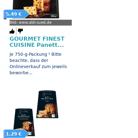
5.49 €
Bild: www.aldi-sued.de
GOURMET FINEST
CUISINE Panett...
Je 750-g-Packung ¹ Bitte
beachte, dass der
Onlineverkauf zum jeweils
beworbe...
1.29 €