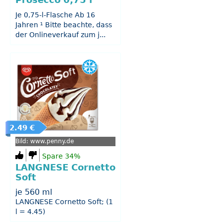
Prosecco 0,75 l
Je 0,75-l-Flasche Ab 16
Jahren ¹ Bitte beachte, dass
der Onlineverkauf zum j...
2.49 €
Bild: www.penny.de
Spare 34%
LANGNESE Cornetto
Soft
je 560 ml
LANGNESE Cornetto Soft; (1
l = 4.45)