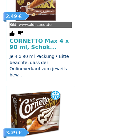
2.49 €
Bild: www.aldi-sued.de
CORNETTO Max 4 x
90 ml, Schok...
Je 4 x 90 ml-Packung ¹ Bitte
beachte, dass der
Onlineverkauf zum jeweils
bew...
3.29 €