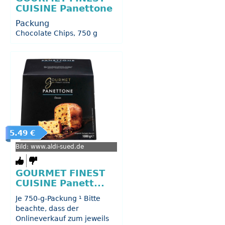
CUISINE Panettone
Packung
Chocolate Chips, 750 g
5.49 €
Bild: www.aldi-sued.de
GOURMET FINEST
CUISINE Panett...
Je 750-g-Packung ¹ Bitte
beachte, dass der
Onlineverkauf zum jeweils