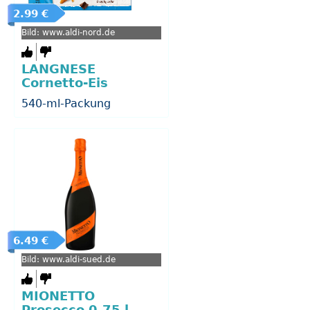
2.99 €
Bild: www.aldi-nord.de
LANGNESE
Cornetto-Eis
540-ml-Packung
6.49 €
Bild: www.aldi-sued.de
MIONETTO