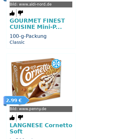
Bild: www.aldi-nord.de
GOURMET FINEST
CUISINE Mini-P...
100-g-Packung
Classic
2.99 €
Bild: www.penny.de
LANGNESE Cornetto
Soft