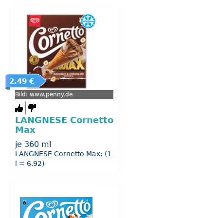
2.49 €
Bild: www.penny.de
LANGNESE Cornetto
Max
je 360 ml
LANGNESE Cornetto Max; (1
l = 6.92)