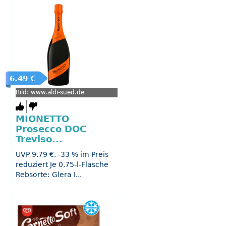
6.49 €
Bild: www.aldi-sued.de
MIONETTO
Prosecco DOC
Treviso...
UVP 9.79 €, -33 % im Preis
reduziert Je 0,75-l-Flasche
Rebsorte: Glera I...