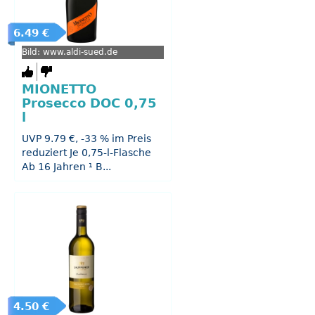
6.49 €
Bild: www.aldi-sued.de
MIONETTO
Prosecco DOC 0,75
l
UVP 9.79 €, -33 % im Preis
reduziert Je 0,75-l-Flasche
Ab 16 Jahren ¹ B...
4.50 €