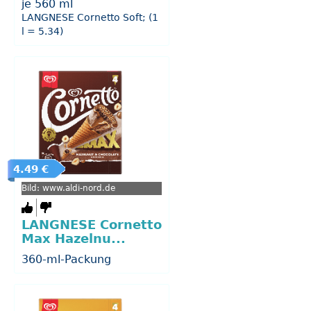
je 560 ml
LANGNESE Cornetto Soft; (1
l = 5.34)
4.49 €
Bild: www.aldi-nord.de
LANGNESE Cornetto
Max Hazelnu...
360-ml-Packung