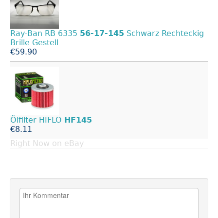
Ray-Ban RB 6335
56-17-145
Schwarz Rechteckig
Brille Gestell
€59.90
Ölfilter HIFLO
HF145
€8.11
Right Now on eBay