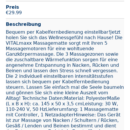
Preis
€
29.99
Beschreibung
Bequem per Kabelfernbedienung einstellbar!Jetzt
holen Sie sich das Wellnessgefühl nach Hause! Die
VITALmaxx Massagematte sorgt mit ihren 5
Massagemotoren für eine wohltuende
Ganzkörpermassage. Die 3 Massagezonen sowie
die zuschaltbare Wärmefunktion sorgen für eine
angenehme Entspannung in Nacken, Rücken und
Beinen und lassen den Stress schnell vergessen.
Die 2 individuell einstellbaren intensitätsstufen
lassen sich bequem per Kabelfernbedienung
steuern. Lassen Sie einfach mal die Seele baumeln
und gönnen Sie sich eine kleine Auszeit vom
Alltag! Technische Daten:Material: PolyesterMaße
(L x B x H): ca. 145 x 50 x 3,5 cmLeistung: 30 W,
110-240 V, 50 HzLieferumfang: 1 Massagematte
mit Controller, 1 NetzadapterHinweise: Das Gerät
ist zur Massage von Nacken / Schultern / Rücken,
Gesäß / Lenden und Beinen bestimmt und dient