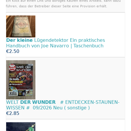
Ein Klick auf einen Link und dortiges Kaufen eines Artikels, kann dazu
führen, dass der Betreiber dieser Seite eine Provision erhält.
Der
kleine
Lügendetektor Ein praktisches
Handbuch von Joe Navarro | Taschenbuch
€2.50
WELT
DER
WUNDER
# ENTDECKEN-STAUNEN-
WISSEN # 09/2026 Neu ( sonstige )
€2.85