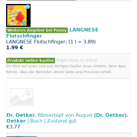
LANGNESE
Weiteres Angebot bei Penny
Flutschfinger
LANGNESE Flutschfinger; (1 l = 3.89)
1.99 €
Right Now on eBay
Produkt online kaufen
Ein Klick auf einen Link und dortiges Kaufen eines Artikels, kann dazu
führen, dass der Betreiber dieser Seite eine Provision erhält.
Dr.
Oetker.
Römertopf von August
(Dr.
Oetker).
Oetker
| Buch | Zustand gut
€3.77