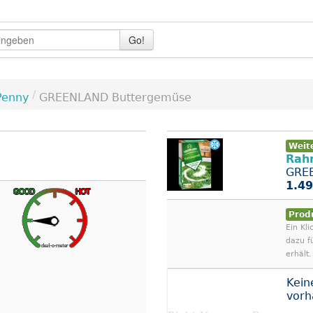
Go!
/
Penny
GREENLAND Buttergemüse
Weit
Rah
GREE
1.49
Prod
Ein Kli
dazu f
erhält.
Kein
vor