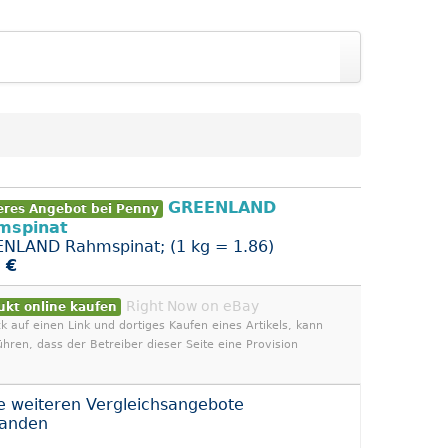
GREENLAND
eres Angebot bei Penny
mspinat
NLAND Rahmspinat; (1 kg = 1.86)
 €
Right Now on eBay
ukt online kaufen
ck auf einen Link und dortiges Kaufen eines Artikels, kann
ühren, dass der Betreiber dieser Seite eine Provision
e weiteren Vergleichsangebote
handen