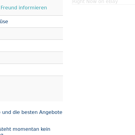
Right Now on eBay
Freund informieren
üse
 und die besten Angebote
steht momentan kein
ng