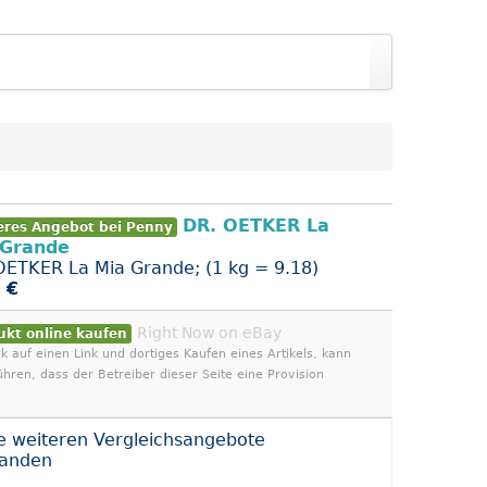
DR. OETKER La
eres Angebot bei Penny
 Grande
OETKER La Mia Grande; (1 kg = 9.18)
 €
Right Now on eBay
ukt online kaufen
ck auf einen Link und dortiges Kaufen eines Artikels, kann
ühren, dass der Betreiber dieser Seite eine Provision
e weiteren Vergleichsangebote
handen