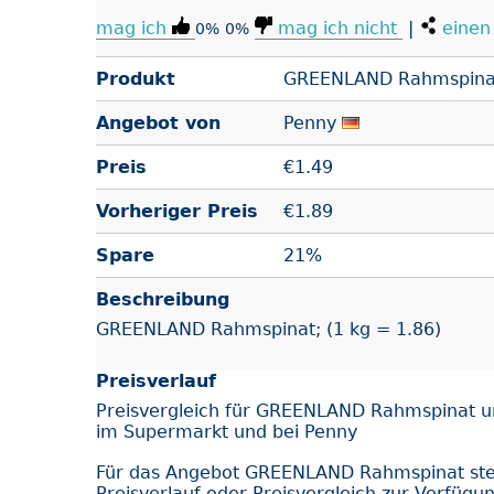
mag ich
mag ich nicht
|
einen 
0%
0%
Produkt
GREENLAND Rahmspina
Angebot von
Penny
Preis
€
1.49
Vorheriger Preis
€1.89
Spare
21%
Beschreibung
GREENLAND Rahmspinat; (1 kg = 1.86)
Preisverlauf
Preisvergleich für GREENLAND Rahmspinat u
im Supermarkt und bei Penny
Für das Angebot GREENLAND Rahmspinat st
Preisverlauf oder Preisvergleich zur Verfügu