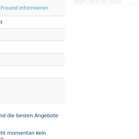
Right Now on eBay
Freund informieren
t
nd die besten Angebote
eht momentan kein
ng