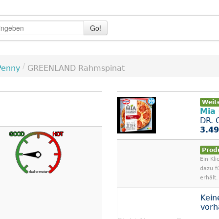
Go!
/
Penny
GREENLAND Rahmspinat
Weit
Mia
DR. 
3.49
Prod
Ein Kli
dazu f
erhält.
Kein
vor