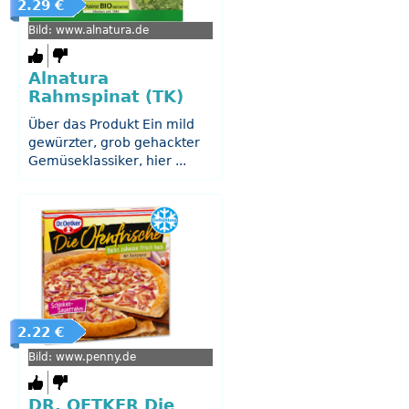
2.29 €
Bild: www.alnatura.de
Alnatura
Rahmspinat (TK)
Über das Produkt Ein mild
gewürzter, grob gehackter
Gemüseklassiker, hier ...
2.22 €
Bild: www.penny.de
DR. OETKER Die