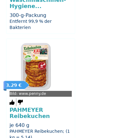
Waschmaschinen-
Hygiene...
300-g-Packung
Entfernt 99,9 % der
Bakterien
3.29 €
Bild: www.penny.de
PAHMEYER
Reibekuchen
je 640 g
PAHMEYER Reibekuchen; (1
kg = 5.14)