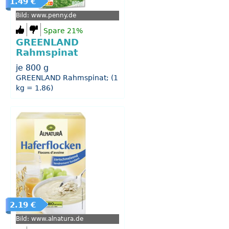
1.49 €
Bild: www.penny.de
Spare 21%
GREENLAND
Rahmspinat
je 800 g
GREENLAND Rahmspinat; (1
kg = 1.86)
2.19 €
Bild: www.alnatura.de