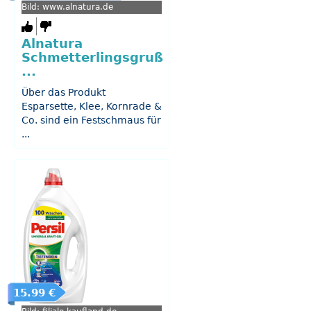
Bild: www.alnatura.de
Alnatura
Schmetterlingsgruß
...
Über das Produkt
Esparsette, Klee, Kornrade &
Co. sind ein Festschmaus für
...
15.99 €