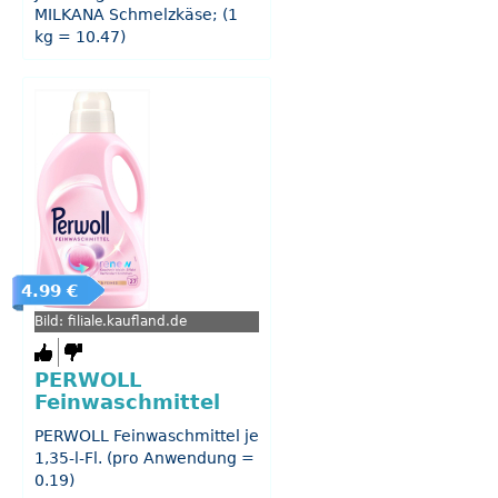
MILKANA Schmelzkäse; (1
kg = 10.47)
4.99 €
Bild: filiale.kaufland.de
PERWOLL
Feinwaschmittel
PERWOLL Feinwaschmittel je
1,35-l-Fl. (pro Anwendung =
0.19)