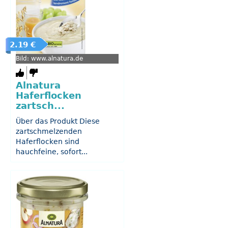
2.19 €
Bild: www.alnatura.de
Alnatura
Haferflocken
zartsch...
Über das Produkt Diese
zartschmelzenden
Haferflocken sind
hauchfeine, sofort...