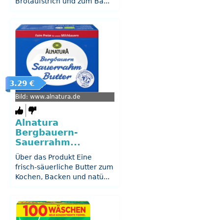
Brotaufstrich und zum Ba...
3.29 €
Bild: www.alnatura.de
Alnatura
Bergbauern-
Sauerrahm...
Über das Produkt Eine
frisch-säuerliche Butter zum
Kochen, Backen und natü...