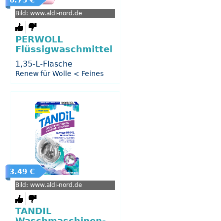
6.75 €
Bild: www.aldi-nord.de
PERWOLL
Flüssigwaschmittel
1,35-L-Flasche
Renew für Wolle < Feines
3.49 €
Bild: www.aldi-nord.de
TANDIL