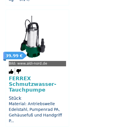
39.99 €
Bild: www.aldi-nord.de
FERREX
Schmutzwasser-
Tauchpumpe
Stück
Material: Antriebswelle
Edelstahl, Pumpenrad PA,
Gehäusefuß und Handgriff
P...