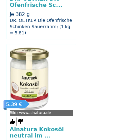
Ofenfrische Sc...
je 382 g
DR. OETKER Die Ofenfrische
Schinken-Sauerrahm; (1 kg
= 5.81)
5.39 €
Bild: www.alnatura.de
Alnatura Kokosöl
neutral im ...