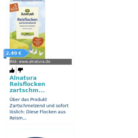
2.49 €
Bild: www.alnatura.de
Alnatura
Reisflocken
zartschm...
Über das Produkt
Zartschmelzend und sofort
löslich: Diese Flocken aus
Reism...