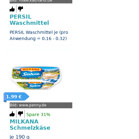
Bild: filiale.kaufland.de
PERSIL
Waschmittel
PERSIL Waschmittel je (pro
Anwendung = 0.16 - 0.32)
1.99 €
Bild: www.penny.de
Spare 31%
MILKANA
Schmelzkäse
je 190 g