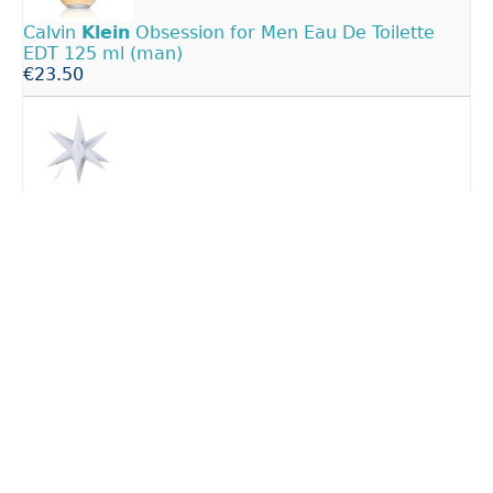
Calvin
Klein
Obsession for Men Eau De Toilette
EDT 125 ml (man)
€23.50
LIVARNO home Aufblasbare
LED-
Weihnachtsfigur,
Weihnachtsstern - B-Ware gut
€25.99